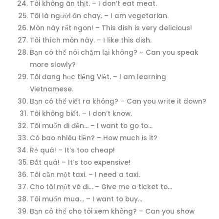
Tôi không ăn thịt. – I don’t eat meat.
Tôi là người ăn chay. – I am vegetarian.
Món này rất ngon! – This dish is very delicious!
Tôi thích món này. – I like this dish.
Bạn có thể nói chậm lại không? – Can you speak
more slowly?
Tôi đang học tiếng Việt. – I am learning
Vietnamese.
Bạn có thể viết ra không? – Can you write it down?
Tôi không biết. – I don’t know.
Tôi muốn đi đến… – I want to go to…
Có bao nhiêu tiền? – How much is it?
Rẻ quá! – It’s too cheap!
Đắt quá! – It’s too expensive!
Tôi cần một taxi. – I need a taxi.
Cho tôi một vé đi… – Give me a ticket to…
Tôi muốn mua… – I want to buy…
Bạn có thể cho tôi xem không? – Can you show