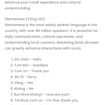
enhance your travel experience and cultural
understanding.
Vietnamese (Tiếng Việt)
Vietnamese is the most widely spoken language in the
country, with over 86 million speakers. It is essential for
daily communication, cultural expression, and
understanding local customs. Mastering basic phrases
can greatly enhance interactions with locals.
Xin chào – Hello
Tạm biệt – Goodbye
Cảm ơn – Thank you
Xin lỗi – Sorry
Vâng – Yes
Không – No
Bạn khỏe không? – How are you?
Tôi khỏe, cảm ơn. – I’m fine, thank you.