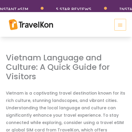
Skip
ANT eSIM
5 STAR REVIEWS
INSTANT e
to
Main
content
Men
Vietnam Language and
Culture: A Quick Guide for
Visitors
Vietnam is a captivating travel destination known for its
rich culture, stunning landscapes, and vibrant cities.
Understanding the local language and culture can
significantly enhance your travel experience. To stay
connected while exploring, consider using a travel eSIM
or global SIM card from TravelKon, which offers