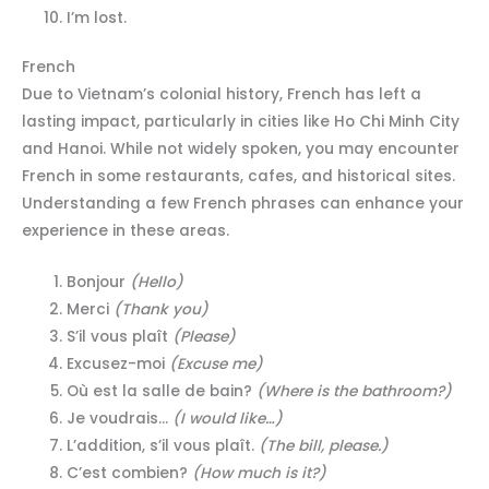
I’m lost.
French
Due to Vietnam’s colonial history, French has left a
lasting impact, particularly in cities like Ho Chi Minh City
and Hanoi. While not widely spoken, you may encounter
French in some restaurants, cafes, and historical sites.
Understanding a few French phrases can enhance your
experience in these areas.
Bonjour
(Hello)
Merci
(Thank you)
S’il vous plaît
(Please)
Excusez-moi
(Excuse me)
Où est la salle de bain?
(Where is the bathroom?)
Je voudrais…
(I would like…)
L’addition, s’il vous plaît.
(The bill, please.)
C’est combien?
(How much is it?)